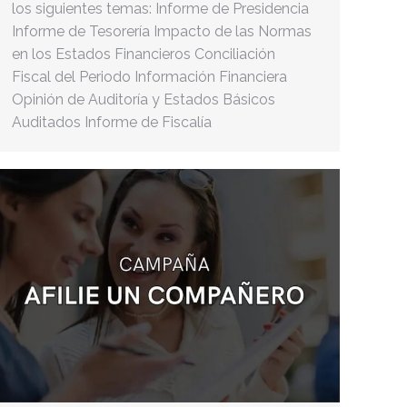
los siguientes temas: Informe de Presidencia
Informe de Tesorería Impacto de las Normas
en los Estados Financieros Conciliación
Fiscal del Periodo Información Financiera
Opinión de Auditoría y Estados Básicos
Auditados Informe de Fiscalía