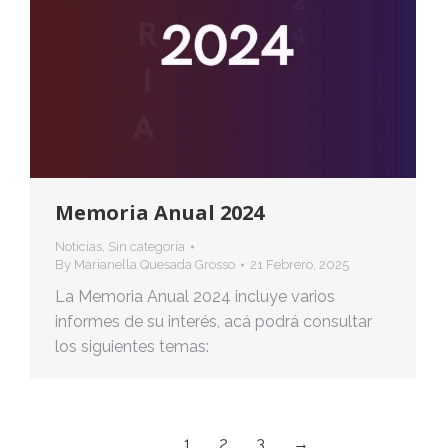
Memoria Anual 2024
Noticias
,
Sin categoría
By
Marianella Quesada Grosso
21 Febrero, 2025
La Memoria Anual 2024 incluye varios
informes de su interés, acá podrá consultar
los siguientes temas:
1
2
3
→