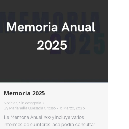
Memoria 2025
Noticias
,
Sin categoría
By
Marianella Quesada Grosso
6 Marzo, 2026
La Memoria Anual 2025 incluye varios
informes de su interés, acá podrá consultar