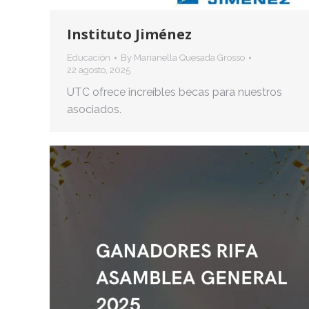
Instituto Jiménez
Educación
By
Marianella Quesada Grosso
22 agosto, 2025
UTC ofrece increíbles becas para nuestros
asociados.