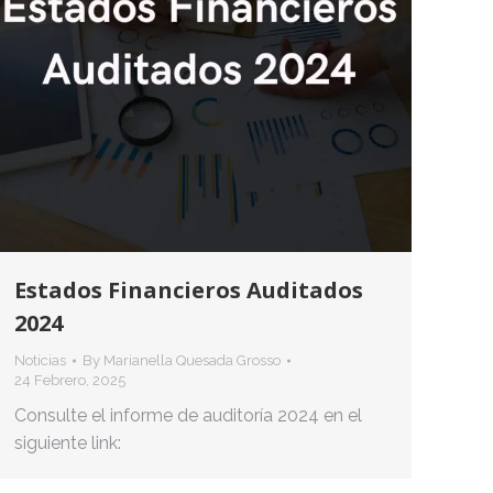
Estados Financieros Auditados
2024
Noticias
By
Marianella Quesada Grosso
24 Febrero, 2025
Consulte el informe de auditoría 2024 en el
siguiente link: