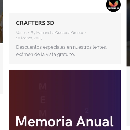
CRAFTERS 3D
Varios
By
Marianella Quesada Grosso
10 Marzo, 2025
Descuentos especiales en nuestros lentes,
exámen de la vista gratuito.