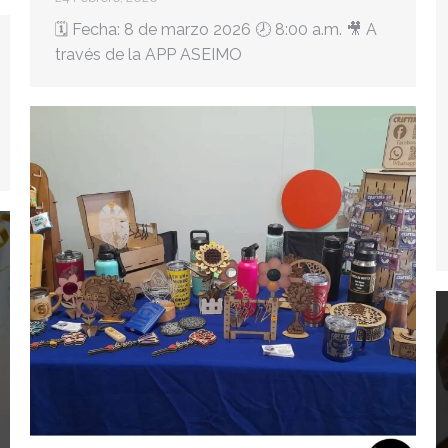
🗓️ Fecha: 8 de marzo 2026 🕗 8:00 a.m. 🎥 A
través de la APP ASEIMO