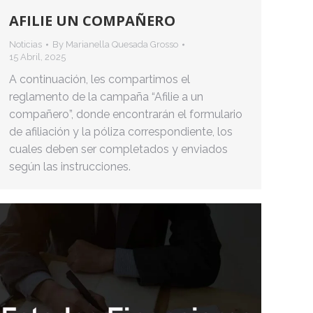
AFILIE UN COMPAÑERO
Noticias
By
Marianella Quesada Grosso
15 Abril, 2025
A continuación, les compartimos el
reglamento de la campaña “Afilie a un
compañero”, donde encontrarán el formulario
de afiliación y la póliza correspondiente, los
cuales deben ser completados y enviados
según las instrucciones.