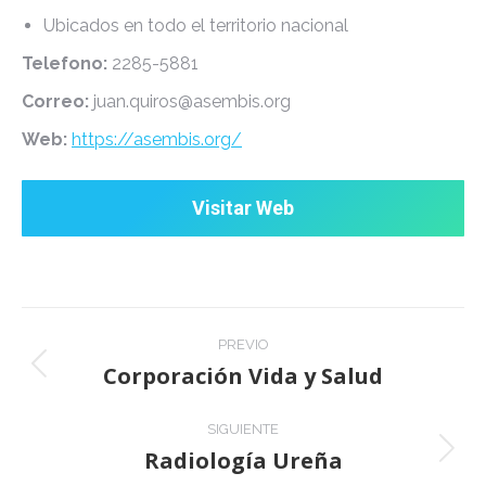
Ubicados en todo el territorio nacional
Telefono:
2285-5881
Correo:
juan.quiros@asembis.org
Web:
https://asembis.org/
Visitar Web
Project
PREVIO
navigation
Corporación Vida y Salud
Previous
project:
SIGUIENTE
Radiología Ureña
Next