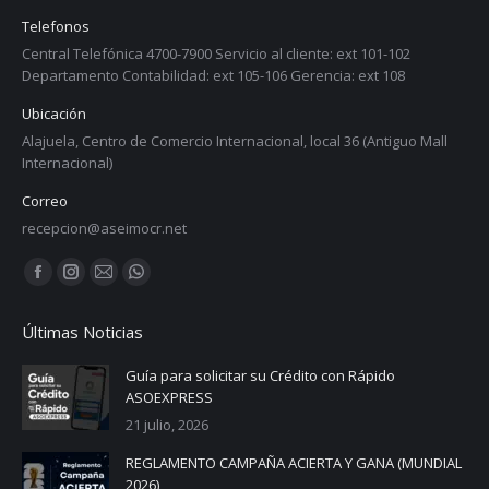
Telefonos
Central Telefónica 4700-7900 Servicio al cliente: ext 101-102
Departamento Contabilidad: ext 105-106 Gerencia: ext 108
Ubicación
Alajuela, Centro de Comercio Internacional, local 36 (Antiguo Mall
Internacional)
Correo
recepcion@aseimocr.net
Find us on:
Facebook
Instagram
Mail
Whatsapp
page
page
page
page
Últimas Noticias
opens
opens
opens
opens
in
in
in
in
Guía para solicitar su Crédito con Rápido
ASOEXPRESS
new
new
new
new
21 julio, 2026
window
window
window
window
REGLAMENTO CAMPAÑA ACIERTA Y GANA (MUNDIAL
2026)