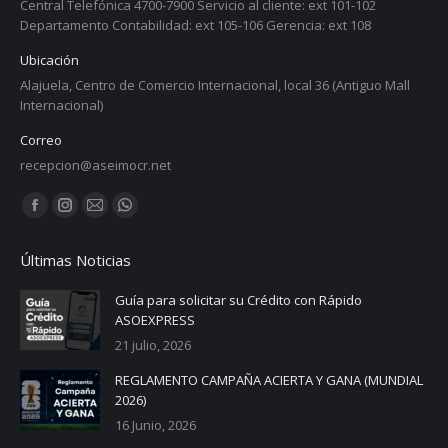
Central Telefónica 4700-7900 Servicio al cliente: ext 101-102
Departamento Contabilidad: ext 105-106 Gerencia: ext 108
Ubicación
Alajuela, Centro de Comercio Internacional, local 36 (Antiguo Mall
Internacional)
Correo
recepcion@aseimocr.net
Find us on:
Facebook
Instagram
Mail
Whatsapp
page
page
page
page
Últimas Noticias
opens
opens
opens
opens
in
in
in
in
Guía para solicitar su Crédito con Rápido
ASOEXPRESS
new
new
new
new
21 julio, 2026
window
window
window
window
REGLAMENTO CAMPAÑA ACIERTA Y GANA (MUNDIAL
2026)
16 Junio, 2026