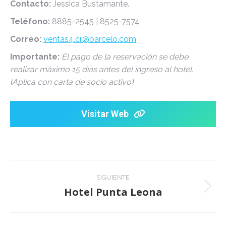
Contacto:
Jessica Bustamante.
Teléfono:
8885-2545 | 8525-7574
Correo:
ventas4.cr@barcelo.com
Importante:
El pago de la reservación se debe
realizar máximo 15 dias antes del ingreso al hotel.
(Aplica con carta de socio activo)
Visitar Web
Project
SIGUIENTE
navigation
Hotel Punta Leona
Next
project: