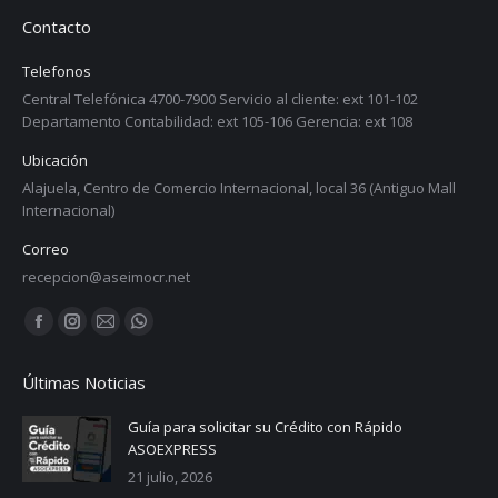
Contacto
Telefonos
Central Telefónica 4700-7900 Servicio al cliente: ext 101-102
Departamento Contabilidad: ext 105-106 Gerencia: ext 108
Ubicación
Alajuela, Centro de Comercio Internacional, local 36 (Antiguo Mall
Internacional)
Correo
recepcion@aseimocr.net
Find us on:
Facebook
Instagram
Mail
Whatsapp
page
page
page
page
Últimas Noticias
opens
opens
opens
opens
in
in
in
in
Guía para solicitar su Crédito con Rápido
ASOEXPRESS
new
new
new
new
21 julio, 2026
window
window
window
window