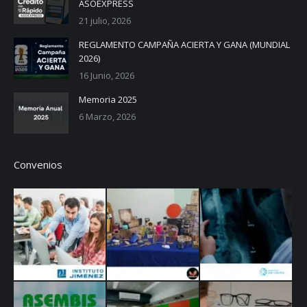
ASOEXPRESS
new
new
new
new
21 julio, 2026
window
window
window
window
REGLAMENTO CAMPAÑA ACIERTA Y GANA (MUNDIAL
2026)
16 Junio, 2026
Memoria 2025
6 Marzo, 2026
Convenios