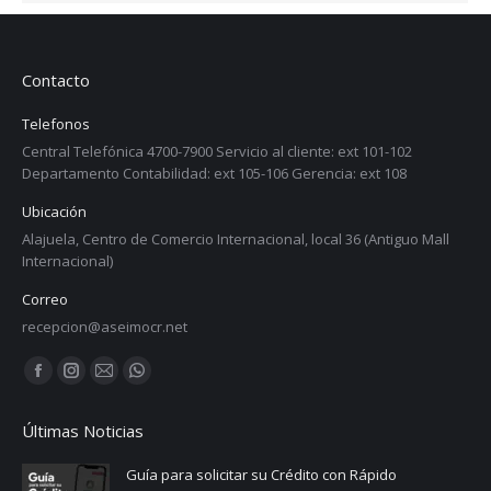
Contacto
Telefonos
Central Telefónica 4700-7900 Servicio al cliente: ext 101-102
Departamento Contabilidad: ext 105-106 Gerencia: ext 108
Ubicación
Alajuela, Centro de Comercio Internacional, local 36 (Antiguo Mall
Internacional)
Correo
recepcion@aseimocr.net
Find us on:
Facebook
Instagram
Mail
Whatsapp
page
page
page
page
Últimas Noticias
opens
opens
opens
opens
in
in
in
in
Guía para solicitar su Crédito con Rápido